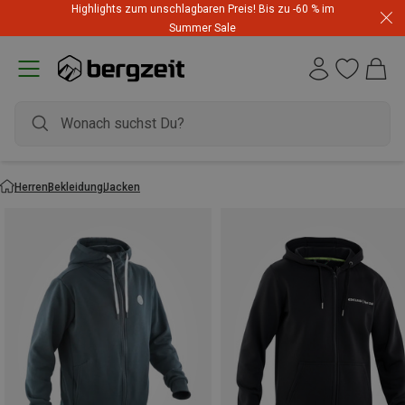
Highlights zum unschlagbaren Preis! Bis zu -60 % im
Summer Sale
Herren
Bekleidung
Jacken