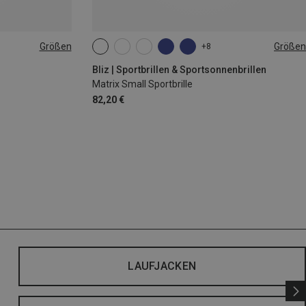
Größen
Größen
+8
|44|45|46
ONE SIZE
Bliz | Sportbrillen & Sportsonnenbrillen
Matrix Small Sportbrille
82,20 €
LAUFJACKEN