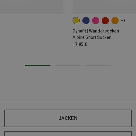
+3
35|36|37|38
39|40|41|42
43
Dynafit | Wandersocken
Alpine Short Socken
17,95 €
JACKEN