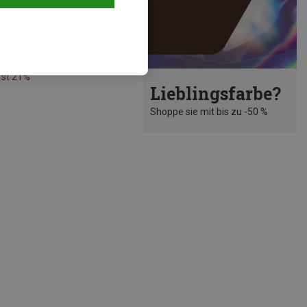
rst 21%
Lieblingsfarbe?
Shoppe sie mit bis zu -50 %