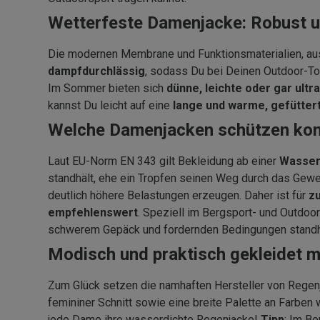
Wetterfeste Damenjacke: Robust u
Die modernen Membrane und Funktionsmaterialien, aus
dampfdurchlässig
, sodass Du bei Deinen Outdoor-To
Im Sommer bieten sich
dünne, leichte oder gar ult
kannst Du leicht auf eine
lange und warme, gefütter
Welche Damenjacken schützen kom
Laut EU-Norm EN 343 gilt Bekleidung ab einer
Wassers
standhält, ehe ein Tropfen seinen Weg durch das Geweb
deutlich höhere Belastungen erzeugen. Daher ist für
z
empfehlenswert
. Speziell im Bergsport- und Outdoo
schwerem Gepäck und fordernden Bedingungen standh
Modisch und praktisch gekleidet m
Zum Glück setzen die namhaften Hersteller von Regenj
femininer Schnitt sowie eine breite Palette an Farben 
jede Dame ihre wasserdichte Regenjacke!
Tipp
: Im Be