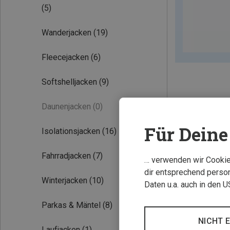
(5)
Wanderjacken
(19)
Fleecejacken
(6)
Softshelljacken
(9)
Daunenjacken
(0)
Für Deine 
Isolationsjacken
(16)
Fahrradjacken
(7)
… verwenden wir Cookies
dir entsprechend person
Winterjacken
(10)
Daten u.a. auch in den 
Parkas & Mäntel
(8)
NICHT 
Laufjacken
(1)