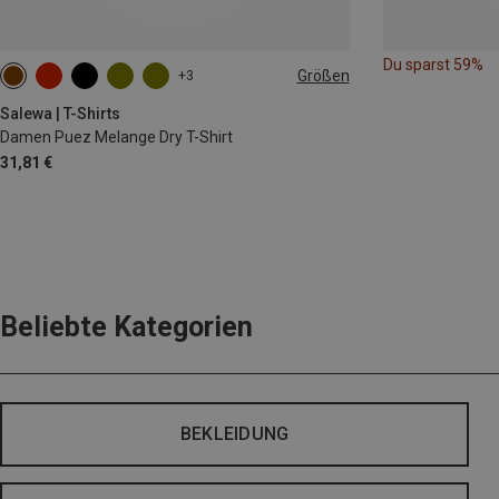
Du sparst 59%
Größen
+3
XS
S
M
L
XL
XXL
Salewa | T-Shirts
Damen Puez Melange Dry T-Shirt
31,81 €
Beliebte Kategorien
BEKLEIDUNG