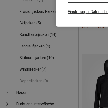
Freizeitjacken, Parkas
(7)
Einstellungen
Datenschu
Skijacken
(5)
Du sparst 14%
Kunstfaserjacken
(14)
Langlaufjacken
(4)
Skitourenjacken
(10)
Windbreaker
(7)
Doppeljacken
(0)
Hosen
Funktionsunterwäsche