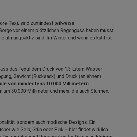
ore-Tex), sind zumindest teilweise
 Sorge vor einem plötzlichen Regenguss haben musst.
e atmungsaktiv sind. Im Winter und wenn es kühl ist,
dass das Textil dem Druck von 1,3 Litern Wasser
wegung, Gewicht (Rucksack) und Druck (anlehnen)
le von mindestens 10.000 Millimetern
n um 30.000 Millimeter und mehr, die auch Stürmen,
onalität, sondern auch modische Designs. Ein
her wie Gelb, Grün oder Pink – hier findet wirklich
um Dir zum Beispiel Regenjacken für Damen in
kleinen