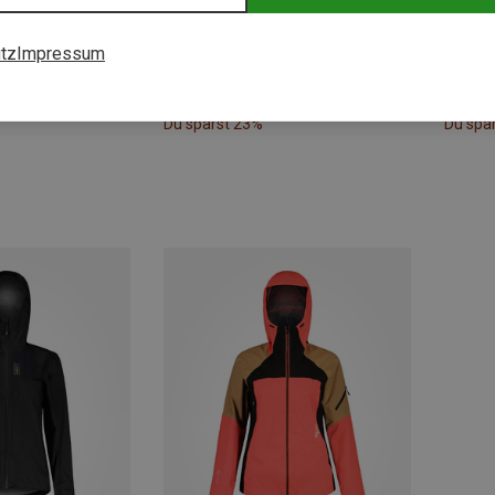
tz
Impressum
Du sparst 23%
Du spa