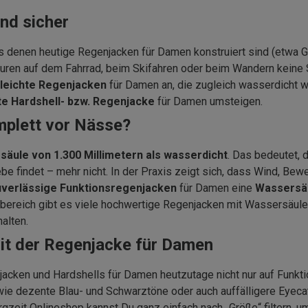
nd sicher
 denen heutige Regenjacken für Damen konstruiert sind (etwa G
uren auf dem Fahrrad, beim Skifahren oder beim Wandern keine
raleichte Regenjacken
für Damen an, die zugleich wasserdicht wi
te Hardshell- bzw. Regenjacke
für Damen umsteigen.
plett vor Nässe?
äule von 1.300 Millimetern als wasserdicht
. Das bedeutet, 
e findet – mehr nicht. In der Praxis zeigt sich, dass Wind, Be
uverlässige Funktionsregenjacken
für Damen eine
Wassersäu
rbereich gibt es viele hochwertige Regenjacken mit Wassersäule
alten.
it der Regenjacke für Damen
acken und Hardshells für Damen heutzutage nicht nur auf Funkti
wie dezente Blau- und Schwarztöne oder auch auffälligere Eyecatc
rgzeit Onlineshop kannst Du ganz einfach nach „Größe“ filtern, 