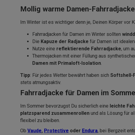
Mollig warme Damen-Fahrradjacken
Im Winter ist es wichtiger denn je, Deinen Körper vor 
Fahrradjacken für Damen im Winter sollten
windd
Die
Kapuze der Radjacke
für Damen ist ideale
Nutze eine
reflektierende Fahrradjacke
, um a
Thermojacken mit einer Füllung aus synthetisch
Damen mit Primaloft-Isolation
.
Tipp
: Für jedes Wetter bewährt haben sich
Softshell-
stets atmungsaktiv.
Fahrradjacke für Damen im Sommer
Im Sommer bevorzugst Du sicherlich eine
leichte Fa
platzsparend zusammenrollen
und als Lösung für a
flexibel zu bleiben.
Ob
Vaude
,
Protective
oder
Endura
, bei Bergzeit e