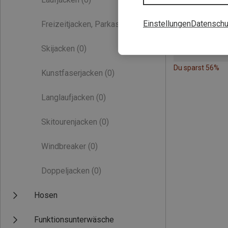
Einstellungen
Datenschu
Freizeitjacken, Parkas
(0)
Skijacken
(0)
Du sparst 56%
Kunstfaserjacken
(0)
Langlaufjacken
(0)
Skitourenjacken
(0)
Windbreaker
(0)
Doppeljacken
(0)
Hosen
Funktionsunterwäsche