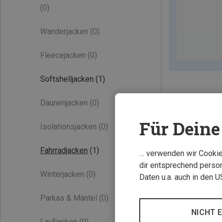
(0)
Wanderjacken
(0)
Fleecejacken
(0)
Softshelljacken
(1)
Daunenjacken
(0)
Für Deine 
Isolationsjacken
(0)
Fahrradjacken
(1)
… verwenden wir Cookies
dir entsprechend person
Winterjacken
(0)
Daten u.a. auch in den 
Parkas & Mäntel
(0)
NICHT 
Laufjacken
(0)