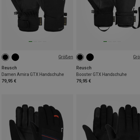
Größen
Gr
6.5
7
7.5
8
8.5
7
7.5
8
9
9.5
1
Reusch
Reusch
Damen Amira GTX Handschuhe
Booster GTX Handschuhe
79,95 €
79,95 €