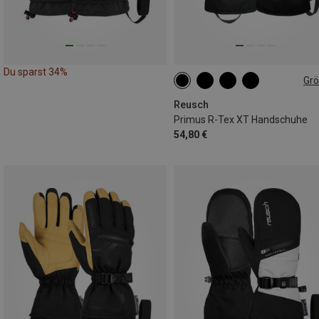
Du sparst 34%
Gr
Reusch
Primus R-Tex XT Handschuhe
54,80 €