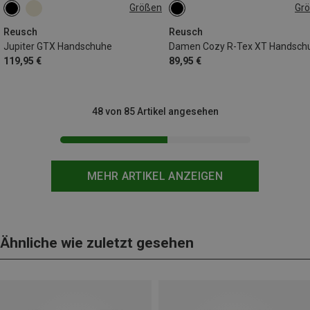
Größen
Gr
7.5
8
8.5
9
10.5
6.5
7
7.5
8
8.5
Reusch
Reusch
Jupiter GTX Handschuhe
Damen Cozy R-Tex XT Handsch
119,95 €
89,95 €
48 von 85 Artikel angesehen
MEHR ARTIKEL ANZEIGEN
Ähnliche wie zuletzt gesehen