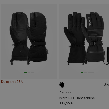
Du sparst 35%
Gr
Reusch
Isidro GTX Handschuhe
119,95 €