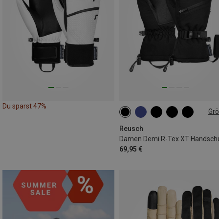
Du sparst 47%
Gr
6.5
7
7.5
8.5
Reusch
Damen Demi R-Tex XT Handsch
69,95 €