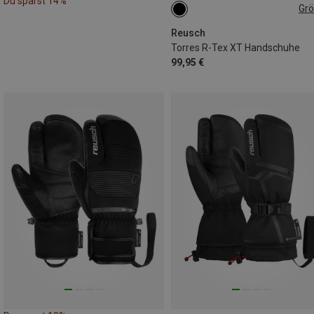
Du sparst 14%
Gr
Reusch
Torres R-Tex XT Handschuhe
99,95 €