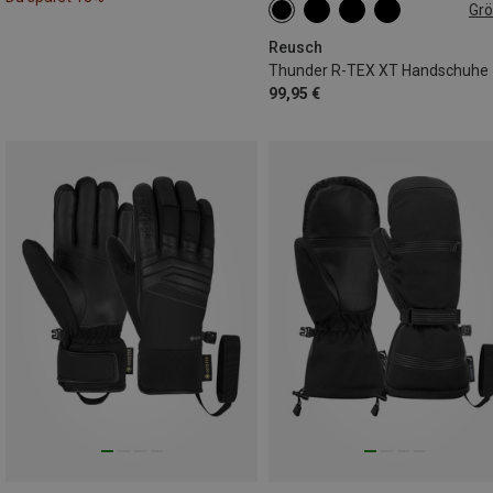
Gr
8
8.5
9.5
10
Reusch
Thunder R-TEX XT Handschuhe
99,95 €