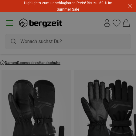
Highlights zum unschlagbaren Preis! Bis zu -60 % im
Summer Sale
Damen
Accessoires
Handschuhe