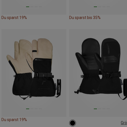
Du sparst 19%
Du sparst bis 35%
Du sparst 19%
Gr