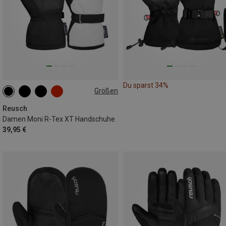
Du sparst 34%
Größen
6
6.5
7
7.5
8
8.5
Reusch
Damen Moni R-Tex XT Handschuhe
39,95 €