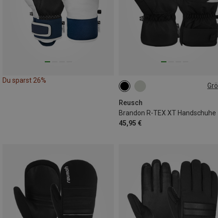
Du sparst 26%
Gr
6.5
7
7.5
8.5
11
Reusch
Brandon R-TEX XT Handschuhe
45,95 €