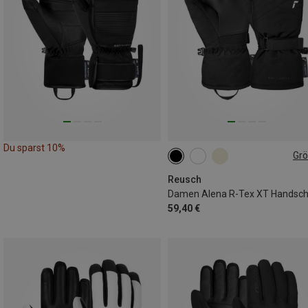
Du sparst 10%
Gr
6
6.5
7.5
8
8.5
Reusch
Damen Alena R-Tex XT Handsc
59,40 €