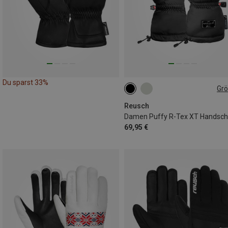
Du sparst 33%
Gr
7
7.5
8
8.5
Reusch
Damen Puffy R-Tex XT Handsc
69,95 €