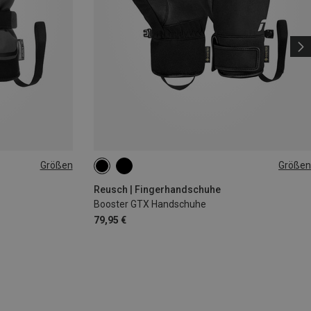
Größen
Größen
7
7.5
8
9
9.5
10
Reusch | Fingerhandschuhe
Booster GTX Handschuhe
79,95 €