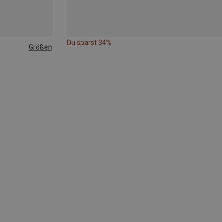
Du sparst 34%
Größen