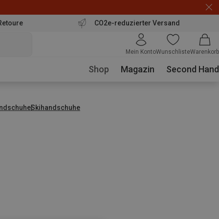
Retoure
CO2e-reduzierter Versand
Mein Konto
Wunschliste
Warenkorb
Shop
Magazin
Second Hand
ndschuhe
Skihandschuhe