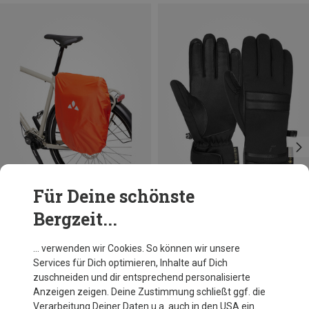
Für Deine schönste
Bergzeit...
Du sparst 33%
Größen
ONE SIZE
Vaude
… verwenden wir Cookies. So können wir unsere
Bike Bags Raincover
Services für Dich optimieren, Inhalte auf Dich
19,95 €
zuschneiden und dir entsprechend personalisierte
Anzeigen zeigen. Deine Zustimmung schließt ggf. die
Verarbeitung Deiner Daten u.a. auch in den USA ein.