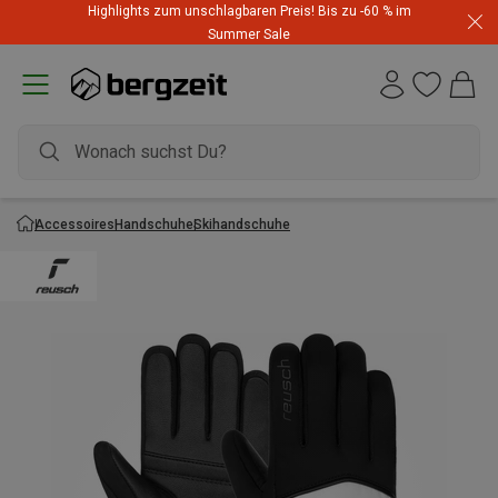
Highlights zum unschlagbaren Preis! Bis zu -60 % im
Summer Sale
Accessoires
Handschuhe
Skihandschuhe