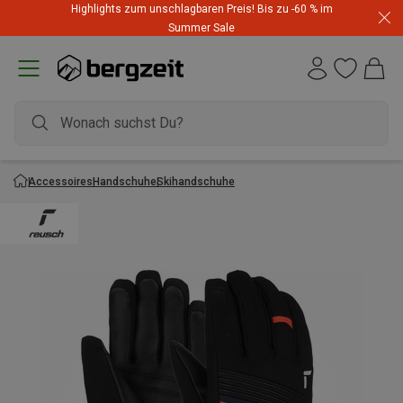
Highlights zum unschlagbaren Preis! Bis zu -60 % im
Summer Sale
Accessoires
Handschuhe
Skihandschuhe