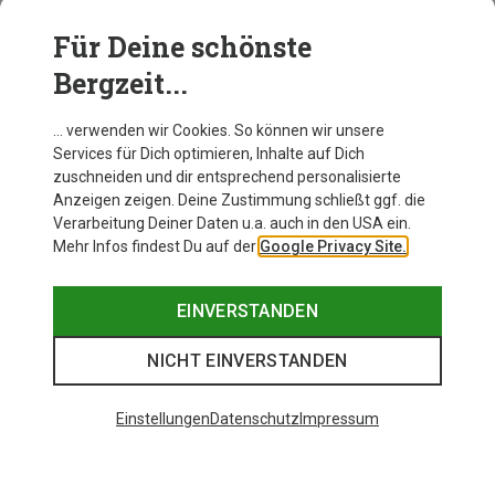
Mehrere Jahrzehnte sind bei guter Pflege keine
Seltenheit. Die Rodel lagert man am besten an einem
Für Deine schönste
kühlen, trockenen Ort und nicht einseitig anlehnen oder
Bergzeit...
in der Nähe von Wärmequellen lagern. Die Stahlkufen
nach dem Rodeln trocknen und mit Skiwachs wachsen.
… verwenden wir Cookies. So können wir unsere
Services für Dich optimieren, Inhalte auf Dich
zuschneiden und dir entsprechend personalisierte
Anzeigen zeigen. Deine Zustimmung schließt ggf. die
Verarbeitung Deiner Daten u.a. auch in den USA ein.
Mehr Infos findest Du auf der
Google Privacy Site.
EINVERSTANDEN
NICHT EINVERSTANDEN
Einstellungen
Datenschutz
Impressum