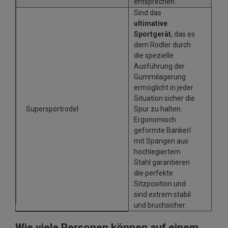
entsprechen.
Sind das
ultimative
Sportgerät
, das es
dem Rodler durch
die spezielle
Ausführung der
Gummilagerung
ermöglicht in jeder
Situation sicher die
Supersportrodel
Spur zu halten.
Ergonomisch
geformte Bankerl
mit Spangen aus
hochlegiertem
Stahl garantieren
die perfekte
Sitzposition und
sind extrem stabil
und bruchsicher.
Wie viele Personen können auf einem