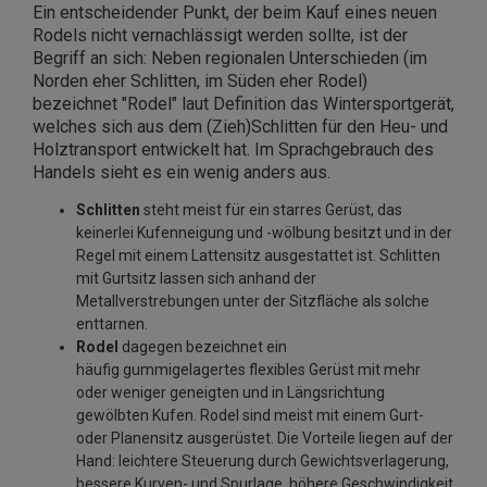
Ein entscheidender Punkt, der beim Kauf eines neuen
Rodels nicht vernachlässigt werden sollte, ist der
Begriff an sich: Neben regionalen Unterschieden (im
Norden eher Schlitten, im Süden eher Rodel)
bezeichnet "Rodel" laut Definition das Wintersportgerät,
welches sich aus dem (Zieh)Schlitten für den Heu- und
Holztransport entwickelt hat. Im Sprachgebrauch des
Handels sieht es ein wenig anders aus.
Schlitten
steht meist für ein starres Gerüst, das
keinerlei Kufenneigung und -wölbung besitzt und in der
Regel mit einem Lattensitz ausgestattet ist. Schlitten
mit Gurtsitz lassen sich anhand der
Metallverstrebungen unter der Sitzfläche als solche
enttarnen.
Rodel
dagegen bezeichnet ein
häufig gummigelagertes flexibles Gerüst mit mehr
oder weniger geneigten und in Längsrichtung
gewölbten Kufen. Rodel sind meist mit einem Gurt-
oder Planensitz ausgerüstet. Die Vorteile liegen auf der
Hand: leichtere Steuerung durch Gewichtsverlagerung,
bessere Kurven- und Spurlage, höhere Geschwindigkeit