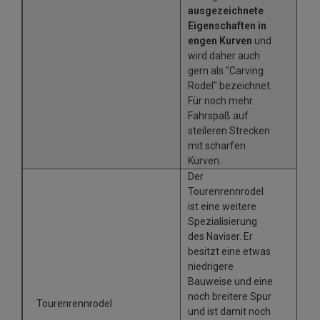
ausgezeichnete
Eigenschaften in
engen Kurven
und
wird daher auch
gern als "Carving
Rodel" bezeichnet.
Für noch mehr
Fahrspaß auf
steileren Strecken
mit scharfen
Kurven.
Der
Tourenrennrodel
ist eine weitere
Spezialisierung
des Naviser. Er
besitzt eine etwas
niedrigere
Bauweise und eine
noch breitere Spur
Tourenrennrodel
und ist damit noch