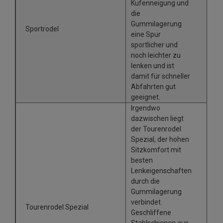
Kufenneigung und
die
Gummilagerung
Sportrodel
eine Spur
sportlicher und
noch leichter zu
lenken und ist
damit für schneller
Abfahrten gut
geeignet.
Irgendwo
dazwischen liegt
der Tourenrodel
Spezial, der hohen
Sitzkomfort mit
besten
Lenkeigenschaften
durch die
Gummilagerung
verbindet.
Tourenrodel Spezial
Geschliffene
Stahlschienen aus