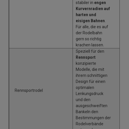
stabiler in
engen
Kurvernradien auf
harten und
eisigen Bahnen
.
Für alle, die es auf
der Rodelbahn
gern so richtig
krachen lassen.
Speziell für den
Rennsport
konzipierte
Modelle, die mit
ihrem schnittigen
Design für einen
optimalen
Rennsportrodel
Lenkungsdruck
und den
ausgeschweiften
Bankeln den
Bestimmungen der
Rodelverbände