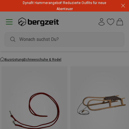
Dynafit Hammerangebot! Reduzierte Outfits für neue
Abenteuer
Ausrüstung
Schneeschuhe & Rodel