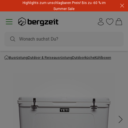
Highlights zum unschlagbaren Preis! Bis zu -60 % im
Summer Sale
Ausrüstung
Outdoor & Reiseausrüstung
Outdoorküche
Kühlboxen