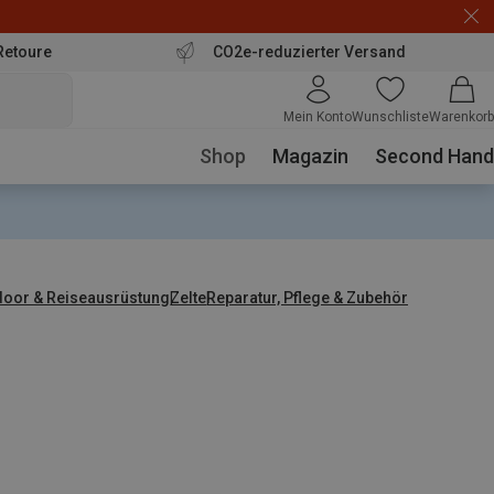
Retoure
CO2e-reduzierter Versand
Mein Konto
Wunschliste
Warenkorb
Shop
Magazin
Second Hand
door & Reiseausrüstung
Zelte
Reparatur, Pflege & Zubehör