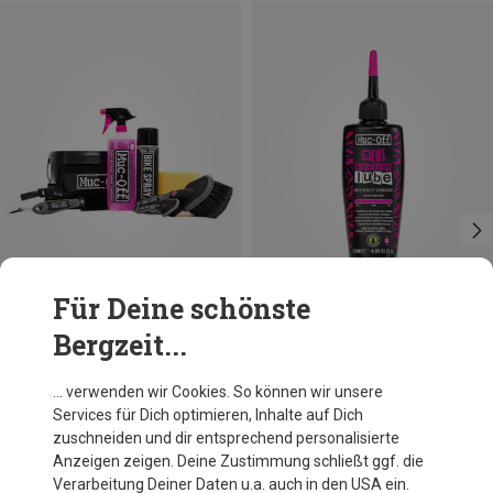
Für Deine schönste
Bergzeit...
Größen
120ML
Muc Off
Muc Off
… verwenden wir Cookies. So können wir unsere
8-IN-ONE Bike Cleaning Eimer
All Weather Lube
Services für Dich optimieren, Inhalte auf Dich
62,95 €
19,95 €
zuschneiden und dir entsprechend personalisierte
Anzeigen zeigen. Deine Zustimmung schließt ggf. die
Verarbeitung Deiner Daten u.a. auch in den USA ein.