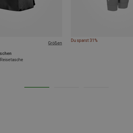
Du sparst 31%
Größen
aschen
 Reisetasche