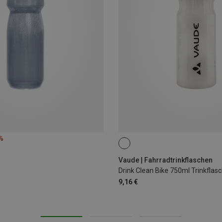
%
0.75L
Vaude | Fahrradtrinkflaschen
Drink Clean Bike 750ml Trinkflas
9,16 €