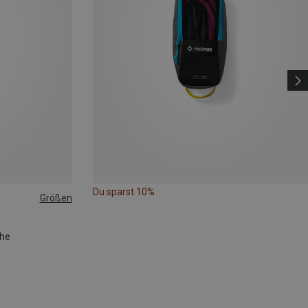
Du sparst 10%
Größen
che