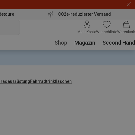
Retoure
CO2e-reduzierter Versand
Mein Konto
Wunschliste
Warenkorb
Shop
Magazin
Second Hand
rradausrüstung
Fahrradtrinkflaschen