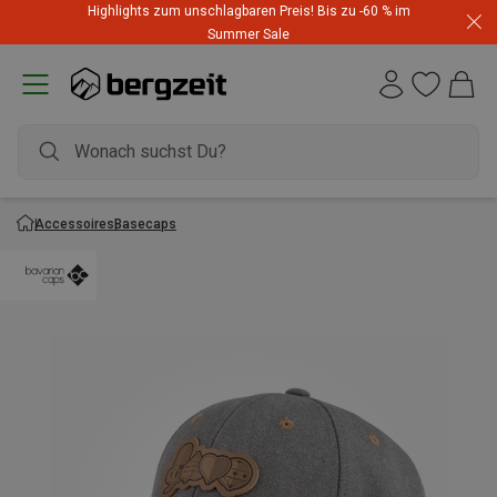
Highlights zum unschlagbaren Preis! Bis zu -60 % im
Summer Sale
Accessoires
Basecaps