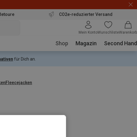
Retoure
CO2e-reduzierter Versand
Mein Konto
Wunschliste
Warenkorb
Shop
Magazin
Second Hand
nativen
für Dich an.
ken
Fleecejacken