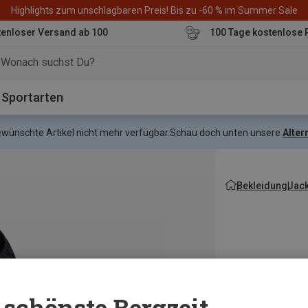
Highlights zum unschlagbaren Preis! Bis zu -60 % im Summer Sale
enloser Versand ab 100
100 Tage kostenlose 
o
Sportarten
gewünschte Artikel nicht mehr verfügbar.
Schau doch unten unsere
Alter
Bekleidung
Jac
schönste Bergzeit...