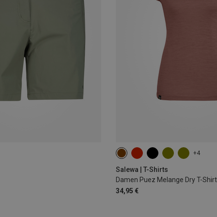
+4
XS
S
M
L
XL
XX
Salewa | T-Shirts
Damen Puez Melange Dry T-Shirt
34,95 €