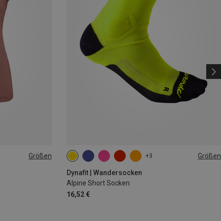
Größen
Größen
+3
L
35|36|37|38
39|40|41|42
43|44|45|46
Dynafit | Wandersocken
Alpine Short Socken
16,52 €