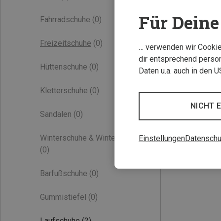
Für Deine 
Fahrradschuhe
(0)
Freizeitschuhe
(0)
… verwenden wir Cookies
dir entsprechend person
Hüttenschuhe
(0)
Daten u.a. auch in den 
Kletterschuhe
(0)
NICHT 
Sandalen
(0)
Winterschuhe & Winterstiefel
Einstellungen
Datenschu
(0)
Barfußschuhe
(0)
Gummistiefel
(0)
Laufschuhe
(2)