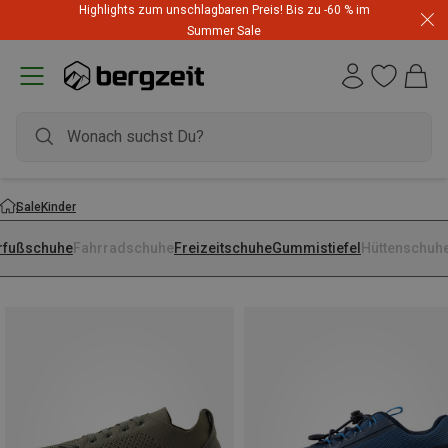
Highlights zum unschlagbaren Preis! Bis zu -60 % im
Summer Sale
Sale
Kinder
rfußschuhe
Fahrradschuhe
Freizeitschuhe
Gummistiefel
Hüttenschuh