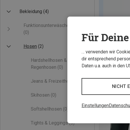
Bekleidung
(4)
Funktionsunterwäsche
(0)
Für Deine 
Hosen
(2)
… verwenden wir Cookies
dir entsprechend person
Hardshellhosen &
Daten u.a. auch in den 
Regenhosen
(0)
Jeans & Freizeithosen
(0)
NICHT 
Skihosen
(0)
Einstellungen
Datenschu
Softshellhosen
(0)
Tights & Leggings
(0)