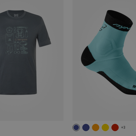
+3
35|36|37|38
39|40|41|42
43