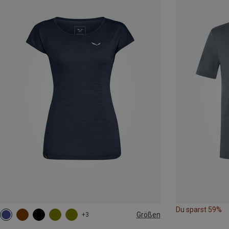
Du sparst 59%
Größen
+3
M
L
XL
XXL