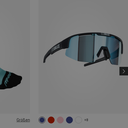
Größen
+8
|44|45|46