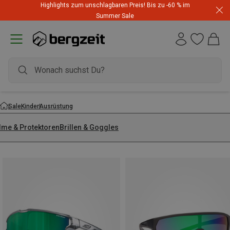
Highlights zum unschlagbaren Preis! Bis zu -60 % im
Summer Sale
Sale
Kinder
Ausrüstung
lme & Protektoren
Brillen & Goggles