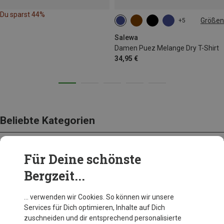
Du sparst 44%
Größen
+5
XS
S
M
L
Salewa
Damen Puez Melange Dry T-Shirt
34,95 €
Beliebte Kategorien
Für Deine schönste
BEKLEIDUNG
Bergzeit...
… verwenden wir Cookies. So können wir unsere
Services für Dich optimieren, Inhalte auf Dich
zuschneiden und dir entsprechend personalisierte