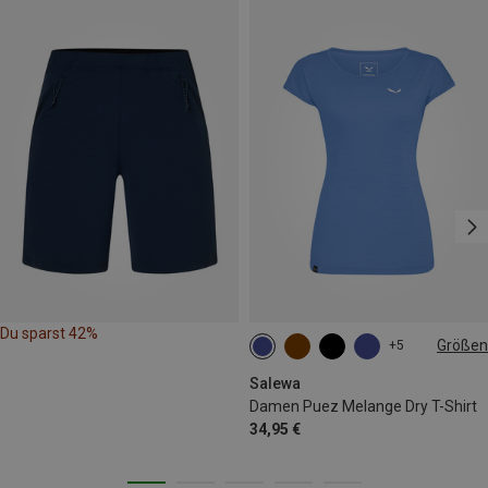
Du sparst 42%
Größen
+5
XS
S
M
L
XL
Salewa
Damen Puez Melange Dry T-Shirt
34,95 €