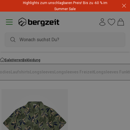
Highlights zum unschlagbaren Preis! Bis zu -60 % im
Summer Sale
Sale
Herren
Bekleidung
odies
Laufshirts
Longsleeves
Longsleeves Freizeit
Longsleeves Funkt