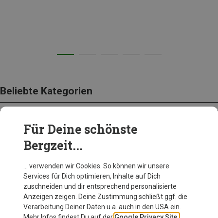
Beliebte Kategorien
Für Deine schönste
BEKLEIDUNG
Bergzeit...
… verwenden wir Cookies. So können wir unsere
Services für Dich optimieren, Inhalte auf Dich
zuschneiden und dir entsprechend personalisierte
Anzeigen zeigen. Deine Zustimmung schließt ggf. die
Verarbeitung Deiner Daten u.a. auch in den USA ein.
Mehr Infos findest Du auf der
Google Privacy Site.