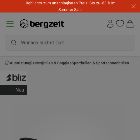
Highlights zum unschlagbaren Preis! Bis zu -60 % im
Summer Sale
Ausrüstung
Basics
Brillen & Goggles
Sportbrillen & Sportsonnenbrillen
Neu