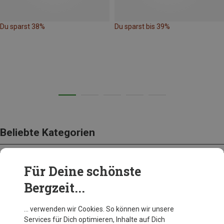
Du sparst 38%
Du sparst bis 39%
Beliebte Kategorien
Für Deine schönste
BEKLEIDUNG
Bergzeit...
… verwenden wir Cookies. So können wir unsere
Services für Dich optimieren, Inhalte auf Dich