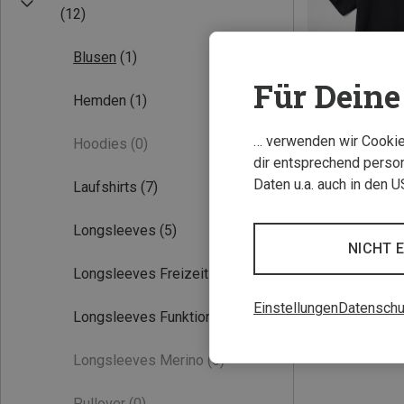
(12)
Blusen
(1)
Für Deine 
Hemden
(1)
… verwenden wir Cookies
Hoodies
(0)
dir entsprechend person
Du sparst 32%
Daten u.a. auch in den 
Laufshirts
(7)
Longsleeves
(5)
NICHT 
Longsleeves Freizeit
(3)
Einstellungen
Datenschu
Longsleeves Funktion
(5)
Longsleeves Merino
(0)
Pullover
(0)