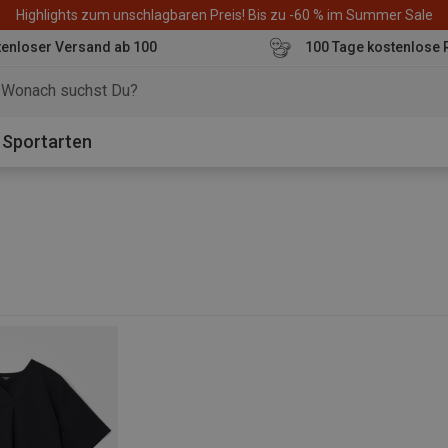
Highlights zum unschlagbaren Preis! Bis zu -60 % im Summer Sale
enloser Versand ab 100
100 Tage kostenlose 
o
Sportarten