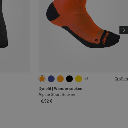
Größen
+3
35|36|37|38
39|40|41|42
43|44|45|46
Dynafit | Wandersocken
Alpine Short Socken
16,52 €