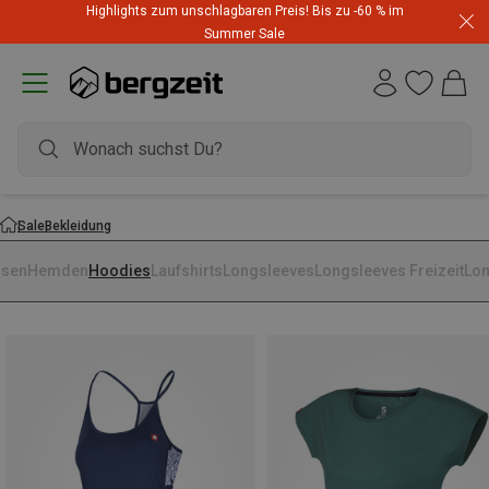
Highlights zum unschlagbaren Preis! Bis zu -60 % im
Summer Sale
Sale
Bekleidung
usen
Hemden
Hoodies
Laufshirts
Longsleeves
Longsleeves Freizeit
Lon