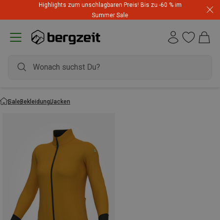
Highlights zum unschlagbaren Preis! Bis zu -60 % im
Summer Sale
Sale
Bekleidung
Jacken