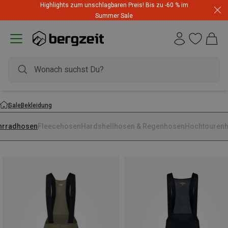
Highlights zum unschlagbaren Preis! Bis zu -60 % im
Summer Sale
Sale
Bekleidung
hrradhosen
Fleecehosen
Hardshellhosen & Regenhosen
Hochtouren