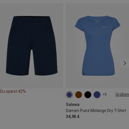
Du sparst 42%
Größen
+5
XS
S
M
L
Salewa
Damen Puez Melange Dry T-Shirt
34,95 €