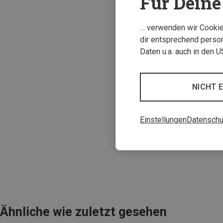
Für Deine 
… verwenden wir Cookies
dir entsprechend person
Daten u.a. auch in den 
NICHT 
Einstellungen
Datenschu
Ähnliche wie zuletzt gesehen