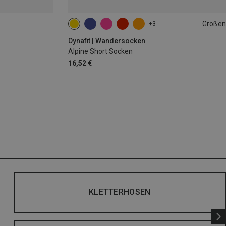
Größen
+3
35|36|37|38
39|40|41|42
43|44|45|46
Dynafit | Wandersocken
Alpine Short Socken
16,52 €
KLETTERHOSEN