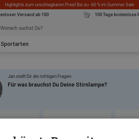
Highlights zum unschlagbaren Preis! Bis zu -60 % im Summer Sale
enloser Versand ab 100
100 Tage kostenlose 
o
Sportarten
Jan stellt Dir die richtigen Fragen.
Für was brauchst Du Deine Stirnlampe?