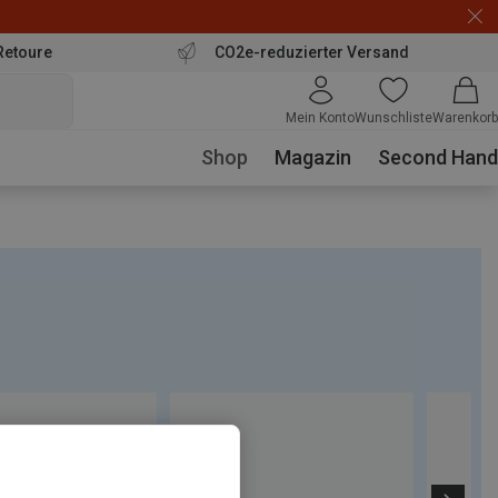
Retoure
CO2e-reduzierter Versand
Mein Konto
Wunschliste
Warenkorb
Shop
Magazin
Second Hand