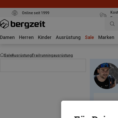
Kost
Online seit 1999
Eur
Damen
Herren
Kinder
Ausrüstung
Sale
Marken
Sale
Ausrüstung
Trailrunningausrüstung