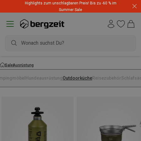
Highlights zum unschlagbaren Preis! Bis zu -60 % im
Summer Sale
Sale
Ausrüstung
mpingmöbel
Hundeausrüstung
Outdoorküche
Reisezubehör
Schlafsä