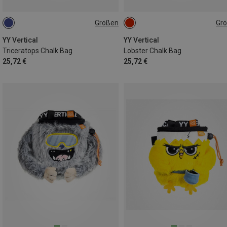
Größen
Gr
ONE SIZE
ONE SIZE
YY Vertical
YY Vertical
Triceratops Chalk Bag
Lobster Chalk Bag
25,72 €
25,72 €