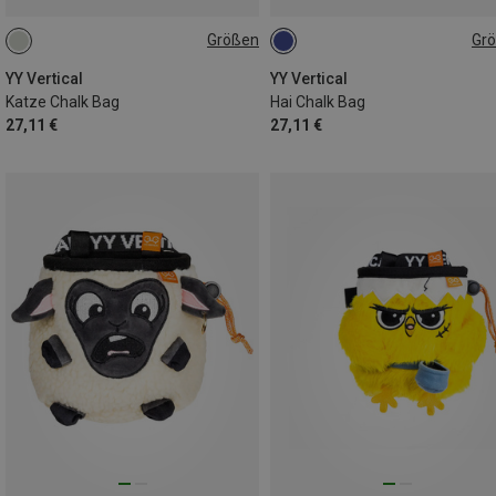
Größen
Gr
ONE SIZE
ONE SIZE
YY Vertical
YY Vertical
Katze Chalk Bag
Hai Chalk Bag
27,11 €
27,11 €