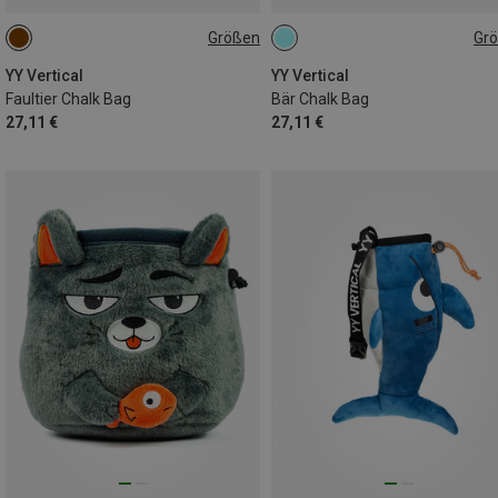
Größen
Gr
ONE SIZE
ONE SIZE
YY Vertical
YY Vertical
Faultier Chalk Bag
Bär Chalk Bag
27,11 €
27,11 €