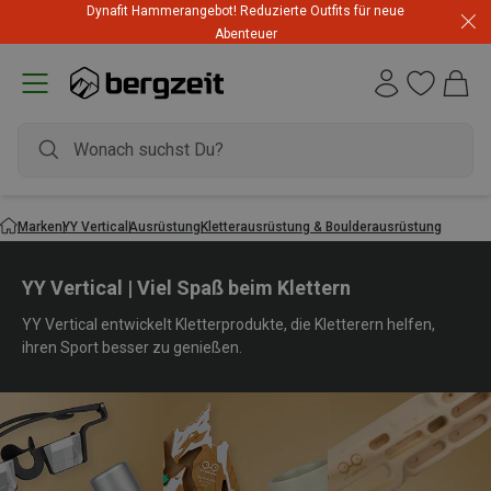
Dynafit Hammerangebot! Reduzierte Outfits für neue
Abenteuer
Marken
YY Vertical
Ausrüstung
Kletterausrüstung & Boulderausrüstung
YY Vertical | Viel Spaß beim Klettern
YY Vertical entwickelt Kletterprodukte, die Kletterern helfen,
ihren Sport besser zu genießen.