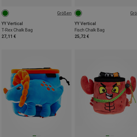
Größen
Gr
ONE SIZE
ONE SIZE
YY Vertical
YY Vertical
T-Rex Chalk Bag
Fisch Chalk Bag
27,11 €
25,72 €