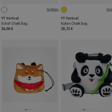
Größen
Gr
ONE SIZE
ONE SIZE
YY Vertical
YY Vertical
Schaf Chalk Bag
Küken Chalk Bag
26,00 €
25,72 €