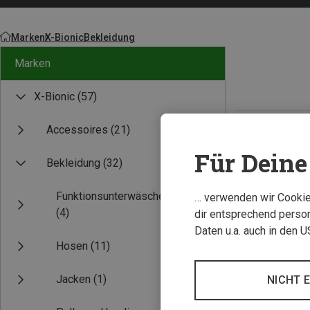
Marken
X-Bionic
Bekleidung
Marken
X-Bionic
(57)
Accessoires
(21)
Neu
Für Deine 
Bekleidung
(32)
Funktionsunterwäsche
… verwenden wir Cookies
(4)
dir entsprechend person
Daten u.a. auch in den 
Hosen
(11)
Jacken
(1)
NICHT 