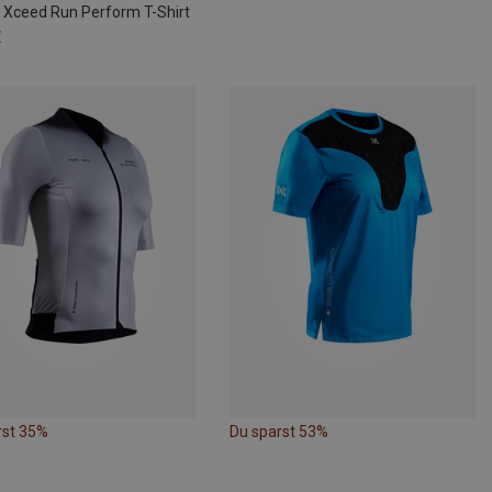
Xceed Run Perform T-Shirt
€
rst 35%
Du sparst 53%