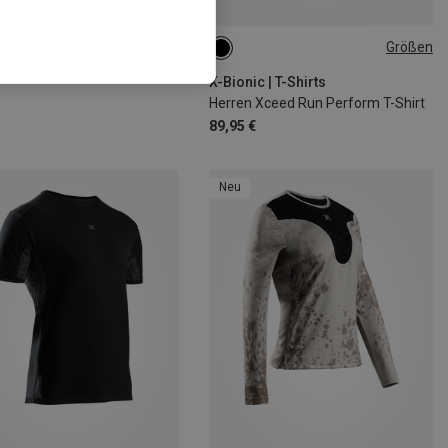
rst 53%
Größen
M
L
XL
XXL
X-Bionic | T-Shirts
Herren Xceed Run Perform T-Shirt
89,95 €
Neu