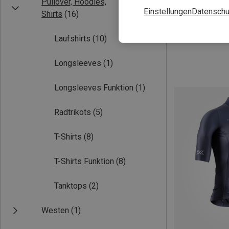
Pullover, Hoodies,
Einstellungen
Datenschu
Shirts
(16)
Du sparst 52%
Laufshirts
(10)
Longsleeves
(1)
Longsleeves Funktion
(1)
Radtrikots
(5)
T-Shirts
(8)
T-Shirts Funktion
(8)
Tanktops
(2)
Westen
(1)