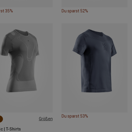
rst 35%
Du sparst 52%
Du sparst 53%
Größen
S
M
L
XL
c | T-Shirts