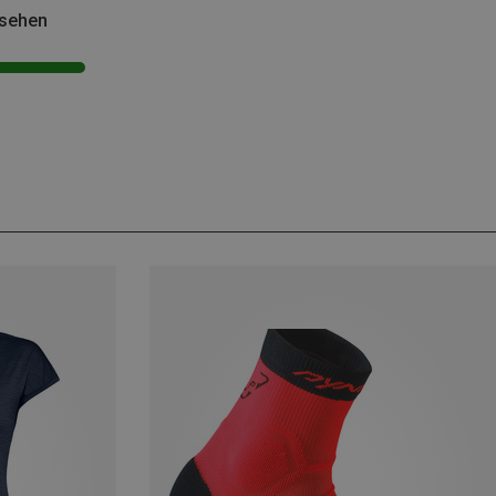
esehen