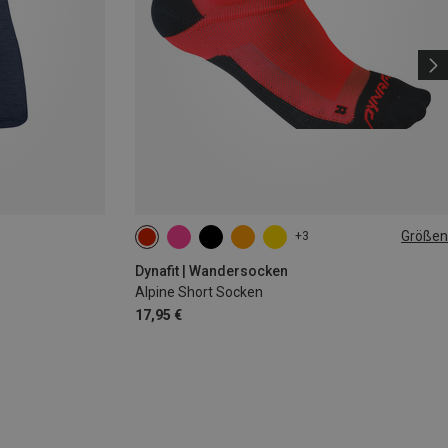
Größen
+3
39|40|41|42
43|44|45|46
Dynafit | Wandersocken
Alpine Short Socken
17,95 €