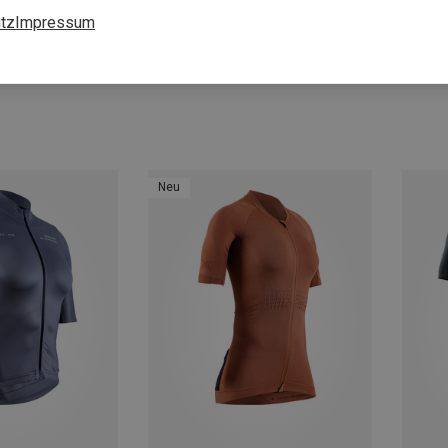
tz
Impressum
Du sparst 53%
Du spa
Neu