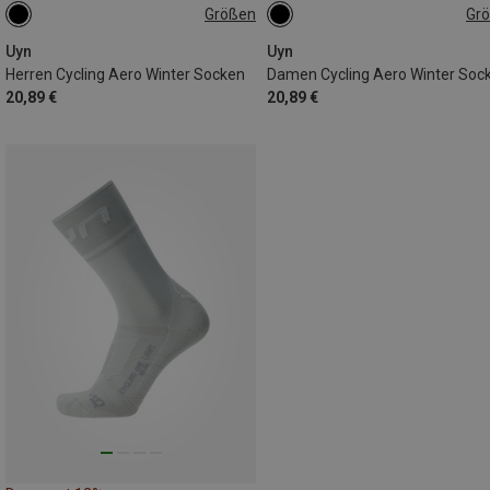
Größen
Gr
39|40|41
42|43|44
45|46|47
37|38
Uyn
Uyn
Herren Cycling Aero Winter Socken
Damen Cycling Aero Winter Soc
20,89 €
20,89 €