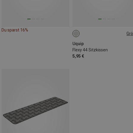
Du sparst 16%
Gr
ONE SIZE
Uquip
Flexy 44 Sitzkissen
5,95 €