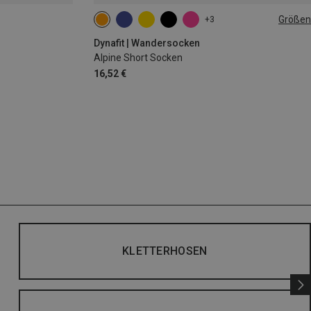
Größen
+3
35|36|37|38
39|40|41|42
43|44|45|46
Dynafit | Wandersocken
Alpine Short Socken
16,52 €
KLETTERHOSEN