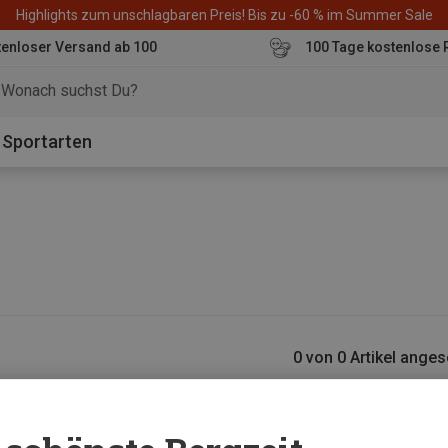
Highlights zum unschlagbaren Preis! Bis zu -60 % im Summer Sale
enloser Versand ab 100
100 Tage kostenlose 
o
Sportarten
0 von 0 Artikel ange