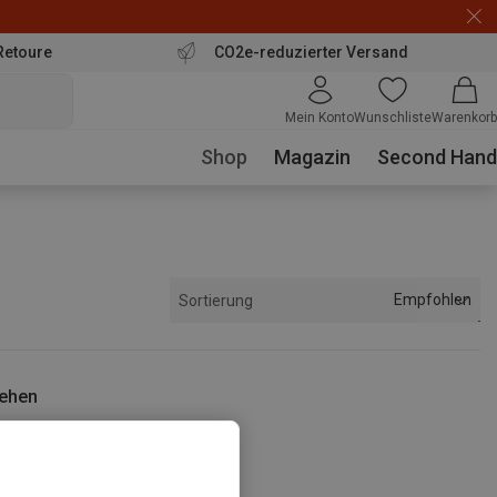
Retoure
CO2e-reduzierter Versand
Mein Konto
Wunschliste
Warenkorb
Shop
Magazin
Second Hand
Empfohlen
Sortierung
sehen