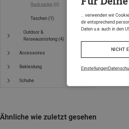
Für Deine 
Rucksäcke
(0)
… verwenden wir Cookies
Taschen
(1)
dir entsprechend person
Daten u.a. auch in den 
Outdoor &
Reiseausrüstung
(4)
NICHT 
Accessoires
Bekleidung
Einstellungen
Datenschu
Schuhe
Ähnliche wie zuletzt gesehen