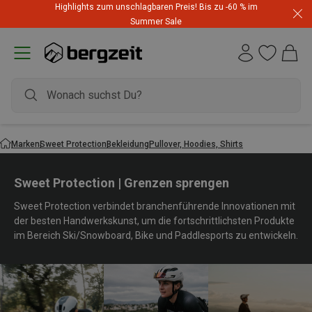
Highlights zum unschlagbaren Preis! Bis zu -60 % im
Summer Sale
Marken
Sweet Protection
Bekleidung
Pullover, Hoodies, Shirts
Sweet Protection | Grenzen sprengen
Sweet Protection verbindet branchenführende Innovationen mit
der besten Handwerkskunst, um die fortschrittlichsten Produkte
im Bereich Ski/Snowboard, Bike und Paddlesports zu entwickeln.