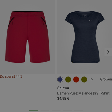
Du sparst 44%
Größen
+5
M
L
XL
XXL
Salewa
Damen Puez Melange Dry T-Shirt
34,95 €