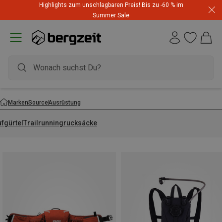
Highlights zum unschlagbaren Preis! Bis zu -60 % im
Summer Sale
Marken
Source
Ausrüstung
ufgürtel
Trailrunningrucksäcke