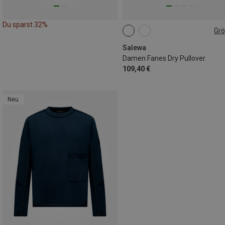
Du sparst 32%
Gr
XXS
XS
S
M
L
XL
Salewa
Damen Fanes Dry Pullover
109,40 €
Neu