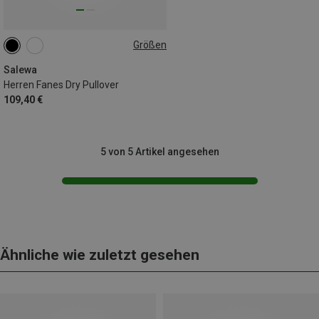
Größen
S
M
L
XL
XXL
3XL
Salewa
Herren Fanes Dry Pullover
109,40 €
5 von 5 Artikel angesehen
Ähnliche wie zuletzt gesehen