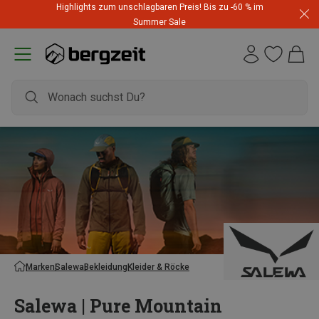
Highlights zum unschlagbaren Preis! Bis zu -60 % im
Summer Sale
Marken
Salewa
Bekleidung
Kleider & Röcke
Salewa | Pure Mountain