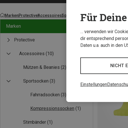
Für Deine 
Marken
Protective
Accessoires
Sportsocken
Marken
… verwenden wir Cookies
dir entsprechend person
Protective
Daten u.a. auch in den 
Accessoires
(10)
Neu
NICHT 
Mützen & Beanies
(2)
Sportsocken
(3)
Einstellungen
Datenschu
Fahrradsocken
(3)
Kompressionssocken
(1)
Stirnbänder
(1)