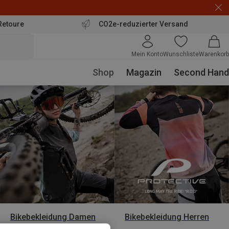
Retoure
CO2e-reduzierter Versand
Mein Konto
Wunschliste
Warenkorb
Shop
Magazin
Second Hand
Bikebekleidung Damen
Bikebekleidung Herren