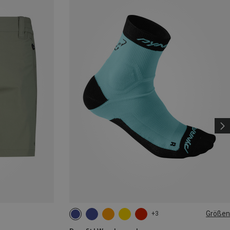
Größen
+3
35|36|37|38
39|40|41|42
43|44|45|46