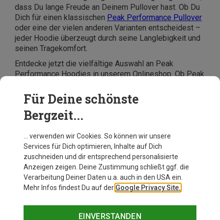
dass Du lange Freude an Deinem Pullover hast. Ob Du
Dich für einen klassischen
Peak Performance Pullover
oder eine der vielen anderen Varianten entscheidest –
jeder Hoodie überzeugt durch seine Langlebigkeit und
seinen Tragekomfort.
Entdecke jetzt die vielfältige Auswahl an Peak
Performance Hoodies in unserem Onlineshop. Ob Peak
Performance Kapuzenpullover, Zip-Hoodie oder der
klassische Pullover von Peak Performance – hier
Für Deine schönste
findest Du garantiert das passende Modell für Deinen
Bergzeit...
Stil. Hol Dir Deinen neuen Lieblingshoodie und genieße
den perfekten Mix aus Komfort und Design!
… verwenden wir Cookies. So können wir unsere
Services für Dich optimieren, Inhalte auf Dich
zuschneiden und dir entsprechend personalisierte
Anzeigen zeigen. Deine Zustimmung schließt ggf. die
Verarbeitung Deiner Daten u.a. auch in den USA ein.
Mehr Infos findest Du auf der
Google Privacy Site.
EINVERSTANDEN