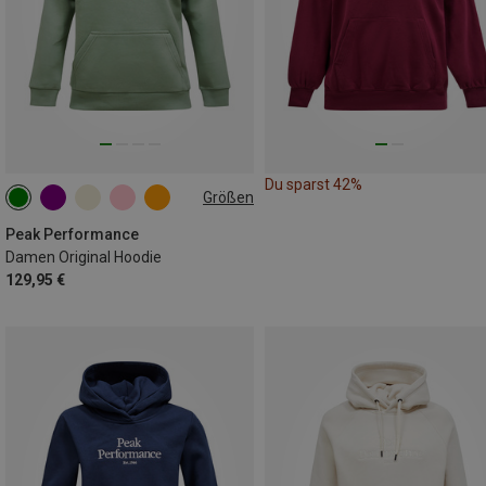
Du sparst 42%
Größen
XS
S
M
L
Peak Performance
Damen Original Hoodie
129,95 €