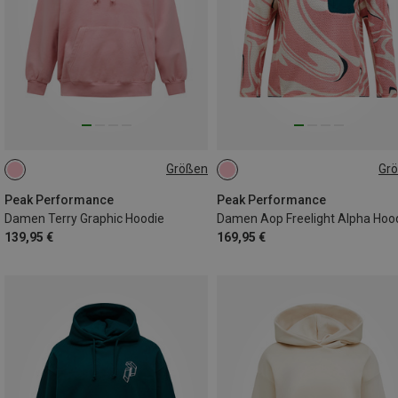
Größen
Gr
XS
S
M
XS
S
Peak Performance
Peak Performance
Damen Terry Graphic Hoodie
Damen Aop Freelight Alpha Hoo
139,95 €
169,95 €