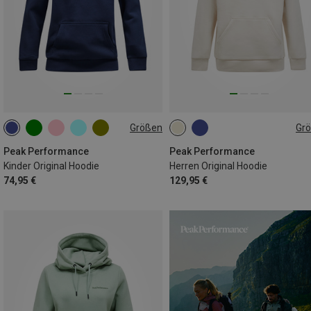
Größen
Gr
130
140
150
160
S
M
L
XL
170
Peak Performance
Peak Performance
Kinder Original Hoodie
Herren Original Hoodie
74,95 €
129,95 €