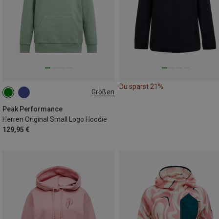
Du sparst 21%
Größen
S
M
L
XL
Peak Performance
Herren Original Small Logo Hoodie
129,95 €