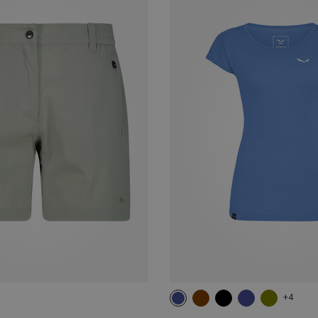
+4
XS
S
M
L
XL