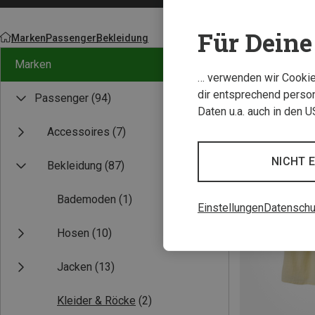
Für Deine 
Marken
Passenger
Bekleidung
Marken
… verwenden wir Cookies
dir entsprechend person
Passenger
(94)
Daten u.a. auch in den 
Accessoires
(7)
NICHT 
Bekleidung
(87)
Bademoden
(1)
Einstellungen
Datenschu
Hosen
(10)
Jacken
(13)
Kleider & Röcke
(2)