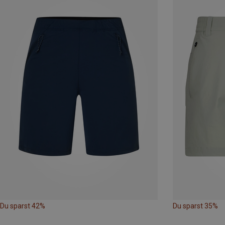
Du sparst 42%
Du sparst 35%