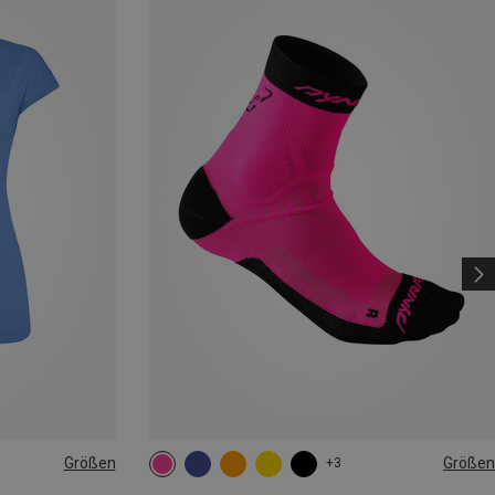
Größen
Größen
+3
35|36|37|38
39|40|41|42
43|44|45|46