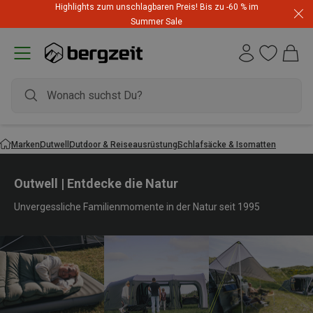
Highlights zum unschlagbaren Preis! Bis zu -60 % im
Summer Sale
Marken
Outwell
Outdoor & Reiseausrüstung
Schlafsäcke & Isomatten
Outwell | Entdecke die Natur
Unvergessliche Familienmomente in der Natur seit 1995