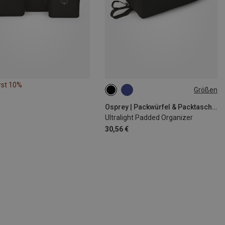
rst 10%
Größen
ONE SIZE
Osprey | Packwürfel & Packtaschen
Ultralight Padded Organizer
30,56 €