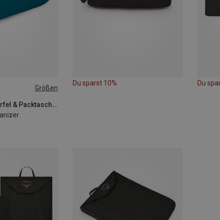
Du sparst 10%
Du spa
Größen
Osprey | Packwürfel & Packtaschen
ganizer