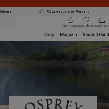
Retoure
CO2e-reduzierter Versand
Mein Konto
Wunschliste
Warenkorb
Shop
Magazin
Second Hand