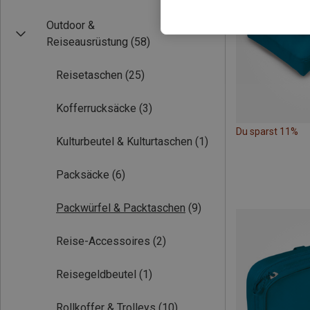
Outdoor &
Reiseausrüstung
(58)
Reisetaschen
(25)
Kofferrucksäcke
(3)
Du sparst 11%
Kulturbeutel & Kulturtaschen
(1)
Packsäcke
(6)
Packwürfel & Packtaschen
(9)
Reise-Accessoires
(2)
Reisegeldbeutel
(1)
Rollkoffer & Trolleys
(10)