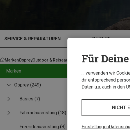
SERVICE & REPARATUREN
OUTLET
Für Deine 
Marken
Osprey
Outdoor & Reiseausrüstung
Marken
… verwenden wir Cookies
dir entsprechend person
Osprey
(249)
Daten u.a. auch in den 
Basics
(7)
NICHT 
Fahrradausrüstung
(18)
Einstellungen
Datenschu
Freerideausrüstung
(8)