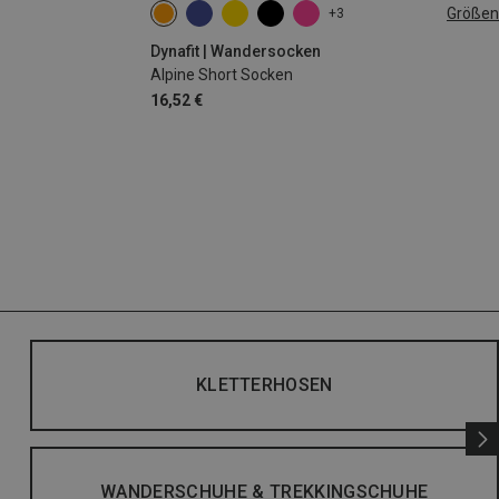
Größen
+3
35|36|37|38
39|40|41|42
43|44|45|46
Dynafit | Wandersocken
Alpine Short Socken
16,52 €
KLETTERHOSEN
WANDERSCHUHE & TREKKINGSCHUHE