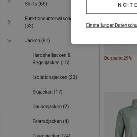
Shirts
(66)
NICHT 
Funktionsunterwäsche
Einstellungen
Datenschu
(53)
Jacken
(81)
Hardshelljacken &
Du sparst 29%
Regenjacken
(15)
Isolationsjacken
(23)
Skijacken
(17)
Daunenjacken
(2)
Fahrradjacken
(4)
Fleecejacken
(24)