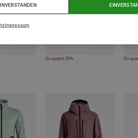
EINVERSTANDEN
EINVERSTA
tz
Impressum
Du sparst 29%
Du spa