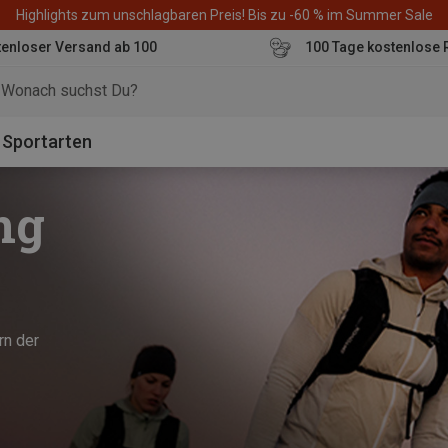
Highlights zum unschlagbaren Preis! Bis zu -60 % im Summer Sale
enloser Versand ab 100
100 Tage kostenlose 
o
Sportarten
ng
rn der