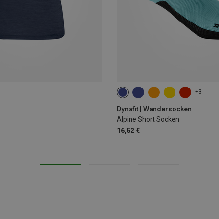
+3
35|36|37|38
39|40|41|42
43
Dynafit | Wandersocken
Alpine Short Socken
16,52 €