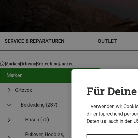
SERVICE & REPARATUREN
OUTLET
Marken
Ortovox
Bekleidung
Jacken
Marken
Für Deine 
Ortovox
Bekleidung
(287)
… verwenden wir Cookies
dir entsprechend person
Hosen
(70)
Daten u.a. auch in den 
Pullover, Hoodies,