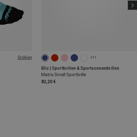
Größen
+11
|44|45|46
Bliz | Sportbrillen & Sportsonnenbrillen
Matrix Small Sportbrille
82,20 €