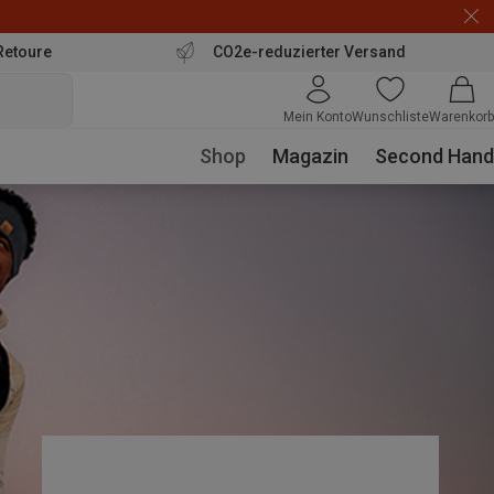
Retoure
CO2e-reduzierter Versand
Mein Konto
Wunschliste
Warenkorb
Shop
Magazin
Second Hand