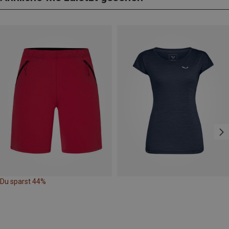
Du sparst 44%