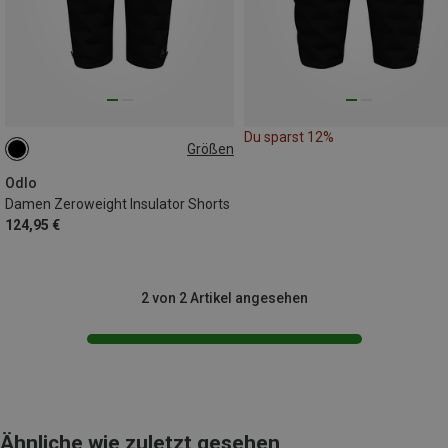
Du sparst 12%
Größen
XS
S
M
L
XL
Odlo
Damen Zeroweight Insulator Shorts
124,95 €
2 von 2 Artikel angesehen
Ähnliche wie zuletzt gesehen