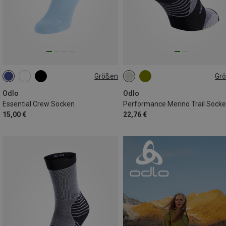
Größen
Gr
36|37|38
39|40|41
42|43|44
36|37|38
39|40|41
42|43|4
45|46|47
45|46|47
Odlo
Odlo
Essential Crew Socken
Performance Merino Trail Sock
15,00 €
22,76 €