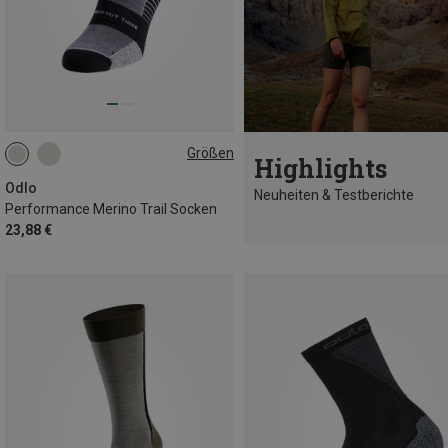
Größen
Highlights
36|37|38
39|40|41
42|43|44
45|46|47
Odlo
Neuheiten & Testberichte
Performance Merino Trail Socken
23,88 €