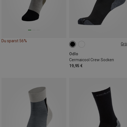
Du sparst 56%
Gr
36|37|38
39|40|41
42|43|4
45|46|47
Odlo
Cermaicool Crew Socken
19,95 €