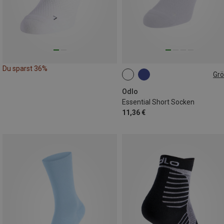
Du sparst 36%
Gr
39|40|41
42|43|44
45|46|4
Odlo
Essential Short Socken
11,36 €