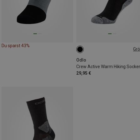
Du sparst 43%
Gr
42|43|44
Odlo
Crew Active Warm Hiking Socke
29,95 €