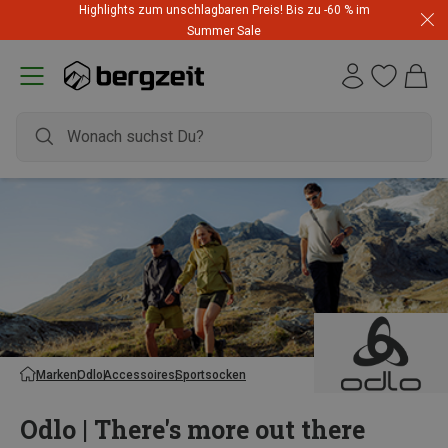
Highlights zum unschlagbaren Preis! Bis zu -60 % im
Summer Sale
Marken
Odlo
Accessoires
Sportsocken
Odlo | There's more out there