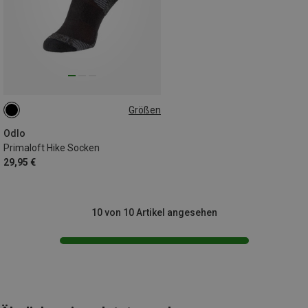
Größen
36|37|38
42|43|44
45|46|47
Odlo
Primaloft Hike Socken
29,95 €
10 von 10 Artikel angesehen