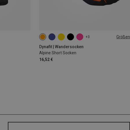
Größen
+3
35|36|37|38
39|40|41|42
43|44|45|46
Dynafit | Wandersocken
Alpine Short Socken
16,52 €