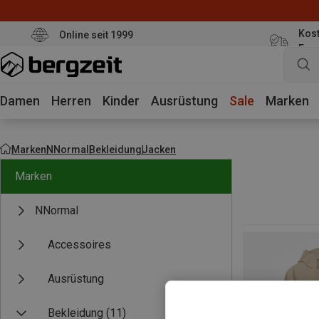
Kost
Online seit 1999
Eur
Damen
Herren
Kinder
Ausrüstung
Sale
Marken
Marken
NNormal
Bekleidung
Jacken
Marken
NNormal
Accessoires
Ausrüstung
Bekleidung
(11)