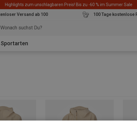
Highlights zum unschlagbaren Preis! Bis zu -60 % im Summer Sale
enloser Versand ab 100
100 Tage kostenlose 
o
Sportarten