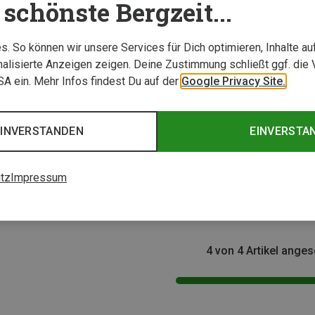
schönste Bergzeit...
. So können wir unsere Services für Dich optimieren, Inhalte a
alisierte Anzeigen zeigen. Deine Zustimmung schließt ggf. die 
USA ein. Mehr Infos findest Du auf der
Google Privacy Site.
EINVERSTANDEN
EINVERSTA
Größen
Größen
S
M
L
XL
S
NNormal | Hardshelljacken & Regenjacken
NNormal | Hardshelljacken & Regenjacken
NNorma
tz
Impressum
n Jacke
Herren Trail Rain Jacke
Herren 
219,95 €
139,95
4 von 4 Artikel ange