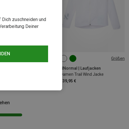
uf Dich zuschneiden und
Verarbeitung Deiner
NDEN
Größen
Größen
M
L
XL
XS
S
M
L
l | Laufjacken
NNormal | Laufjacken
Trail Wind Jacke
Damen Trail Wind Jacke
 €
139,95 €
sehen