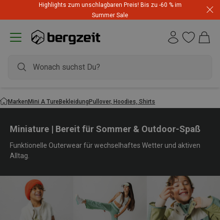
Highlights zum unschlagbaren Preis! Bis zu -60 % im
Summer Sale
Marken
Mini A Ture
Bekleidung
Pullover, Hoodies, Shirts
Miniature | Bereit für Sommer & Outdoor-Spaß
Funktionelle Outerwear für wechselhaftes Wetter und aktiven
Alltag.