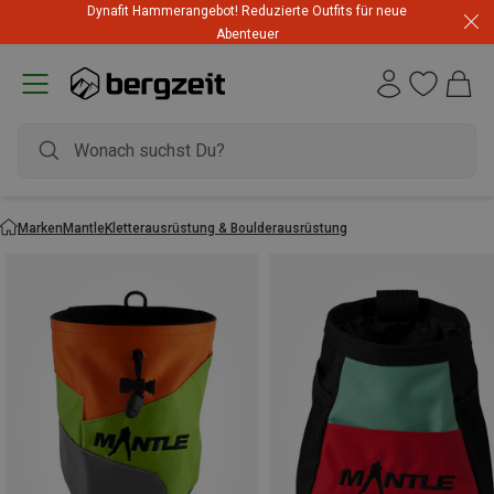
Dynafit Hammerangebot! Reduzierte Outfits für neue
Abenteuer
Marken
Mantle
Kletterausrüstung & Boulderausrüstung