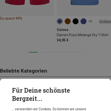
Du sparst 44%
Größen
+5
XS
S
M
L
Salewa
Damen Puez Melange Dry T-Shirt
34,95 €
Beliebte Kategorien
Für Deine schönste
BEKLEIDUNG
Bergzeit...
… verwenden wir Cookies. So können wir unsere